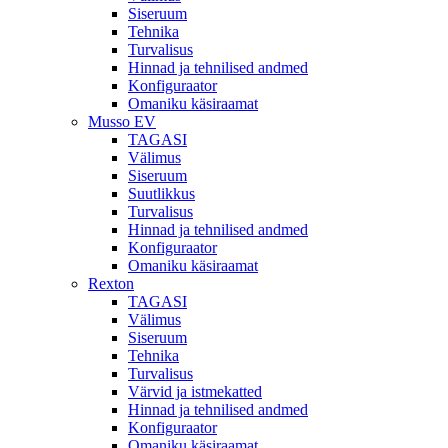
Siseruum
Tehnika
Turvalisus
Hinnad ja tehnilised andmed
Konfiguraator
Omaniku käsiraamat
Musso EV
TAGASI
Välimus
Siseruum
Suutlikkus
Turvalisus
Hinnad ja tehnilised andmed
Konfiguraator
Omaniku käsiraamat
Rexton
TAGASI
Välimus
Siseruum
Tehnika
Turvalisus
Värvid ja istmekatted
Hinnad ja tehnilised andmed
Konfiguraator
Omaniku käsiraamat