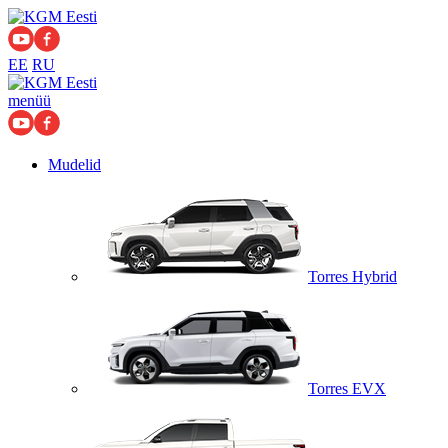
EE
RU
menüü
Mudelid
Torres Hybrid
Torres EVX