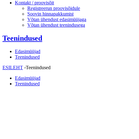
Kontakt / proovisõit
Registreerun proovisõidule
Soovin hinnapakkumist
Võtan ühendust edasimüüjaga
Võtan ühendust teenindusega
Teenindused
Edasimüüjad
Teenindused
ESILEHT
›
Teenindused
Edasimüüjad
Teenindused