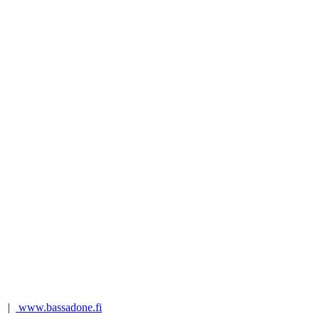
t |
www.bassadone.fi