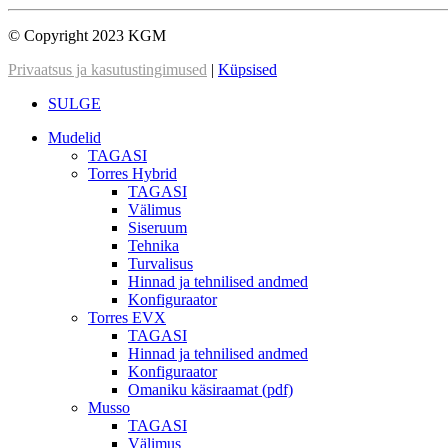
© Copyright 2023 KGM
Privaatsus ja kasutustingimused
|
Küpsised
SULGE
Mudelid
TAGASI
Torres Hybrid
TAGASI
Välimus
Siseruum
Tehnika
Turvalisus
Hinnad ja tehnilised andmed
Konfiguraator
Torres EVX
TAGASI
Hinnad ja tehnilised andmed
Konfiguraator
Omaniku käsiraamat (pdf)
Musso
TAGASI
Välimus