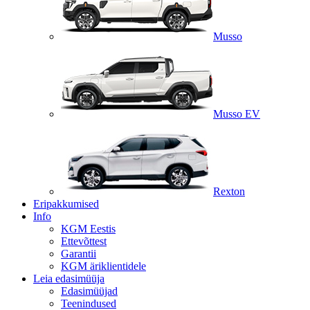
Musso
Musso EV
Rexton
Eripakkumised
Info
KGM Eestis
Ettevõttest
Garantii
KGM äriklientidele
Leia edasimüüja
Edasimüüjad
Teenindused