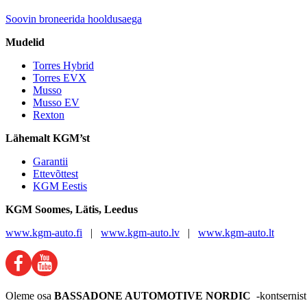
Soovin broneerida hooldusaega
Mudelid
Torres Hybrid
Torres EVX
Musso
Musso EV
Rexton
Lähemalt KGM’st
Garantii
Ettevõttest
KGM Eestis
KGM
Soomes, Lätis, Leedus
www.kgm-auto.fi
|
www.kgm-auto.lv
|
www.kgm-auto.lt
Oleme osa
BASSADONE AUTOMOTIVE NORDIC
-kontsernis