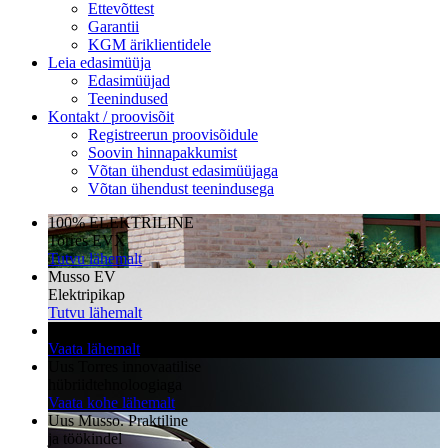
Ettevõttest
Garantii
KGM äriklientidele
Leia edasimüüja
Edasimüüjad
Teenindused
Kontakt / proovisõit
Registreerun proovisõidule
Soovin hinnapakkumist
Võtan ühendust edasimüüjaga
Võtan ühendust teenindusega
100% ELEKTRILINE
Torres EVX
Tutvu lähemalt
Musso EV
Elektripikap
Tutvu lähemalt
KGM äriklientidele
Vaata lähemalt
Uus Torres innovaatilise
hübriidtehnoloogiaga
Vaata kohe lähemalt
Uus Musso. Praktiline
ja töökindel