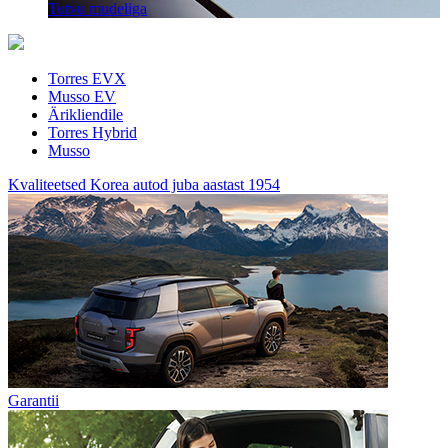
Tutvu mudeliga
Torres EVX
Musso EV
Ärikliendile
Torres Hybrid
Musso
Kvaliteetsed Korea autod juba aastast 1954
Garantii