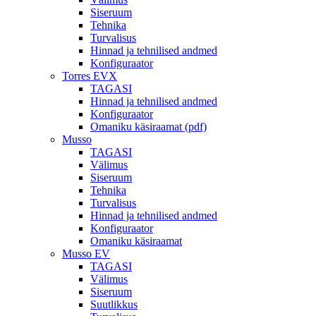
Siseruum
Tehnika
Turvalisus
Hinnad ja tehnilised andmed
Konfiguraator
Torres EVX
TAGASI
Hinnad ja tehnilised andmed
Konfiguraator
Omaniku käsiraamat (pdf)
Musso
TAGASI
Välimus
Siseruum
Tehnika
Turvalisus
Hinnad ja tehnilised andmed
Konfiguraator
Omaniku käsiraamat
Musso EV
TAGASI
Välimus
Siseruum
Suutlikkus