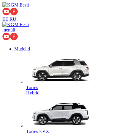
EE
RU
menüü
Mudelid
Torres
Hybrid
Torres EVX