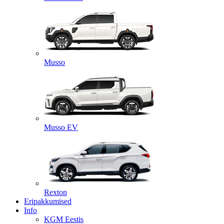
Musso
Musso EV
Rexton
Eripakkumised
Info
KGM Eestis