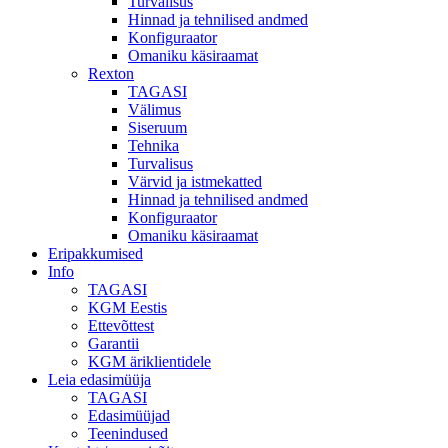
Turvalisus
Hinnad ja tehnilised andmed
Konfiguraator
Omaniku käsiraamat
Rexton
TAGASI
Välimus
Siseruum
Tehnika
Turvalisus
Värvid ja istmekatted
Hinnad ja tehnilised andmed
Konfiguraator
Omaniku käsiraamat
Eripakkumised
Info
TAGASI
KGM Eestis
Ettevõttest
Garantii
KGM äriklientidele
Leia edasimüüja
TAGASI
Edasimüüjad
Teenindused