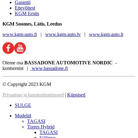
Garantii
Ettevõttest
KGM Eestis
KGM
Soomes, Lätis, Leedus
www.kgm-auto.fi
|
www.kgm-auto.lv
|
www.kgm-auto.lt
Oleme osa
BASSADONE AUTOMOTIVE NORDIC
-
kontsernist |
www.bassadone.fi
© Copyright 2023 KGM
Privaatsus ja kasutustingimused
|
Küpsised
SULGE
Mudelid
TAGASI
Torres Hybrid
TAGASI
Välimus