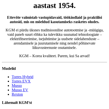
aastast 1954.
Ettevõte valmistab vastupidavaid, töökindlaid ja praktilisi
autosid, mis on mõeldud kasutamiseks rasketes oludes.
KGM ei piirdu üksnes traditsioonilise autotootmise ja -müügiga,
vaid paneb suurt rõhku ka tulevikku suunatud tehnoloogiate –
elektrifitseerimise, isejuhtimise ja uudsete sidelahenduste –
arendamisele ja juurutamisele ning nendel põhinevate
liikuvusteenuste osutamisele.
KGM – Korea kvaliteet. Parem, kui Sa arvad!
Mudelid
Torres Hybrid
Torres EVX
Musso
Musso EV
Rexton
Lähemalt KGM’st