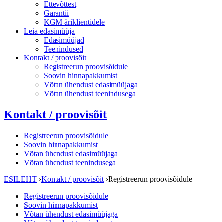
Ettevõttest
Garantii
KGM äriklientidele
Leia edasimüüja
Edasimüüjad
Teenindused
Kontakt / proovisõit
Registreerun proovisõidule
Soovin hinnapakkumist
Võtan ühendust edasimüüjaga
Võtan ühendust teenindusega
Kontakt / proovisõit
Registreerun proovisõidule
Soovin hinnapakkumist
Võtan ühendust edasimüüjaga
Võtan ühendust teenindusega
ESILEHT
›
Kontakt / proovisõit
›
Registreerun proovisõidule
Registreerun proovisõidule
Soovin hinnapakkumist
Võtan ühendust edasimüüjaga