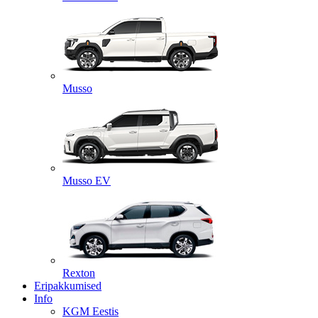
Musso
Musso EV
Rexton
Eripakkumised
Info
KGM Eestis