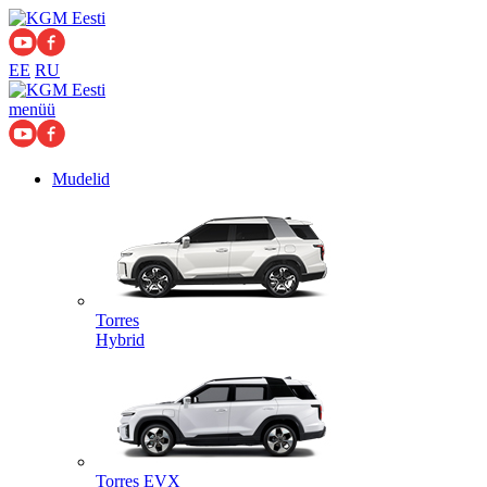
EE
RU
menüü
Mudelid
Torres
Hybrid
Torres EVX