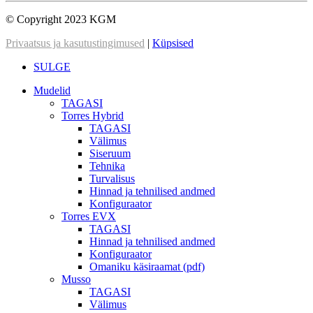
© Copyright 2023 KGM
Privaatsus ja kasutustingimused
|
Küpsised
SULGE
Mudelid
TAGASI
Torres Hybrid
TAGASI
Välimus
Siseruum
Tehnika
Turvalisus
Hinnad ja tehnilised andmed
Konfiguraator
Torres EVX
TAGASI
Hinnad ja tehnilised andmed
Konfiguraator
Omaniku käsiraamat (pdf)
Musso
TAGASI
Välimus