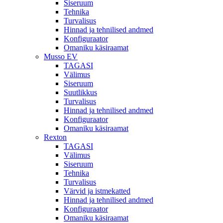
Siseruum
Tehnika
Turvalisus
Hinnad ja tehnilised andmed
Konfiguraator
Omaniku käsiraamat
Musso EV
TAGASI
Välimus
Siseruum
Suutlikkus
Turvalisus
Hinnad ja tehnilised andmed
Konfiguraator
Omaniku käsiraamat
Rexton
TAGASI
Välimus
Siseruum
Tehnika
Turvalisus
Värvid ja istmekatted
Hinnad ja tehnilised andmed
Konfiguraator
Omaniku käsiraamat