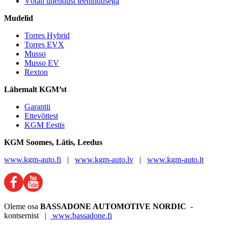
Võtan ühendust teenindusega
Mudelid
Torres Hybrid
Torres EVX
Musso
Musso EV
Rexton
Lähemalt KGM’st
Garantii
Ettevõttest
KGM Eestis
KGM
Soomes, Lätis, Leedus
www.kgm-auto.fi
|
www.kgm-auto.lv
|
www.kgm-auto.lt
Oleme osa
BASSADONE AUTOMOTIVE NORDIC
-
kontsernist |
www.bassadone.fi