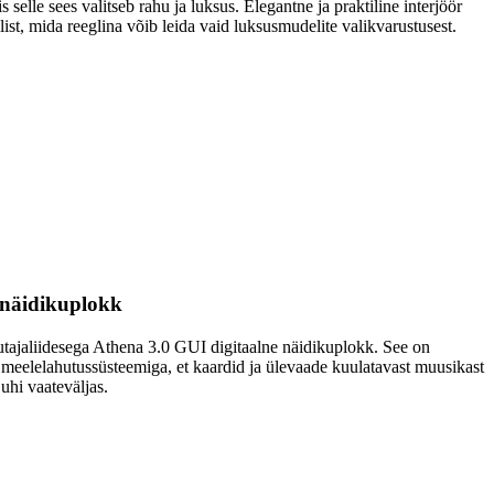
elle sees valitseb rahu ja luksus. Elegantne ja praktiline interjöör
st, mida reeglina võib leida vaid luksusmudelite valikvarustusest.
e näidikuplokk
utajaliidesega Athena 3.0 GUI digitaalne näidikuplokk. See on
 meelelahutussüsteemiga, et kaardid ja ülevaade kuulatavast muusikast
juhi vaateväljas.