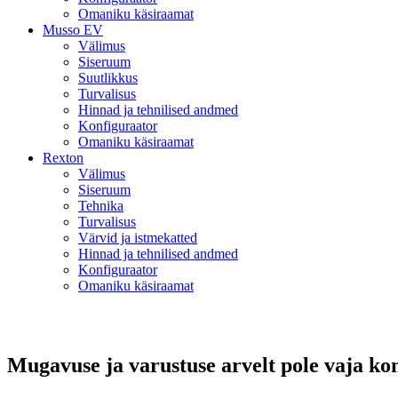
Omaniku käsiraamat
Musso EV
Välimus
Siseruum
Suutlikkus
Turvalisus
Hinnad ja tehnilised andmed
Konfiguraator
Omaniku käsiraamat
Rexton
Välimus
Siseruum
Tehnika
Turvalisus
Värvid ja istmekatted
Hinnad ja tehnilised andmed
Konfiguraator
Omaniku käsiraamat
Mugavuse ja varustuse arvelt pole vaja k