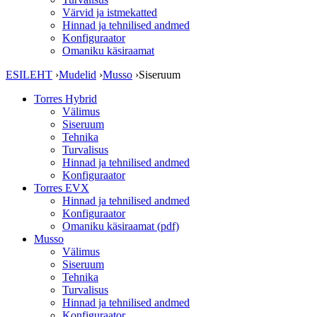
Värvid ja istmekatted
Hinnad ja tehnilised andmed
Konfiguraator
Omaniku käsiraamat
ESILEHT
›
Mudelid
›
Musso
›
Siseruum
Torres Hybrid
Välimus
Siseruum
Tehnika
Turvalisus
Hinnad ja tehnilised andmed
Konfiguraator
Torres EVX
Hinnad ja tehnilised andmed
Konfiguraator
Omaniku käsiraamat (pdf)
Musso
Välimus
Siseruum
Tehnika
Turvalisus
Hinnad ja tehnilised andmed
Konfiguraator