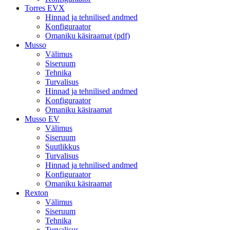
Torres EVX
Hinnad ja tehnilised andmed
Konfiguraator
Omaniku käsiraamat (pdf)
Musso
Välimus
Siseruum
Tehnika
Turvalisus
Hinnad ja tehnilised andmed
Konfiguraator
Omaniku käsiraamat
Musso EV
Välimus
Siseruum
Suutlikkus
Turvalisus
Hinnad ja tehnilised andmed
Konfiguraator
Omaniku käsiraamat
Rexton
Välimus
Siseruum
Tehnika
Turvalisus