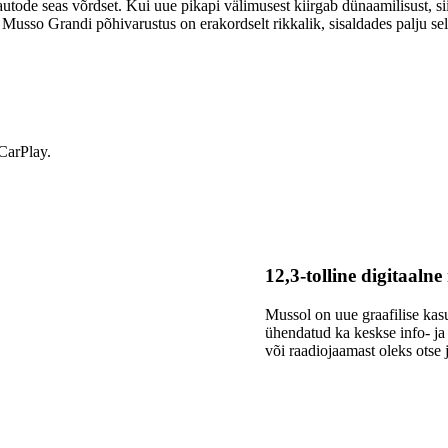
e seas võrdset. Kui uue pikapi välimusest kiirgab dünaamilisust, siis s
so Grandi põhivarustus on erakordselt rikkalik, sisaldades palju selli
CarPlay.
12,3-tolline digitaaln
Mussol on uue graafilise kas
ühendatud ka keskse info- ja
või raadiojaamast oleks otse 