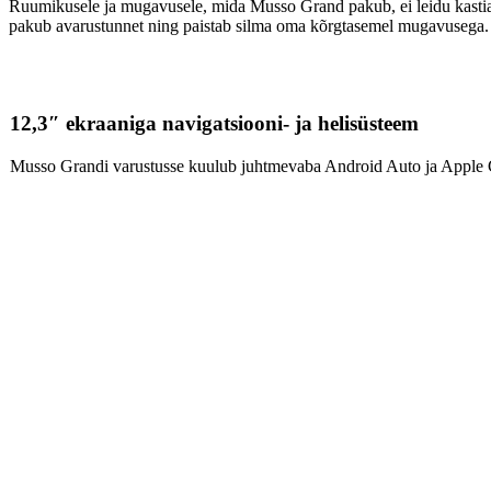
Ruumikusele ja mugavusele, mida Musso Grand pakub, ei leidu kastiautod
pakub avarustunnet ning paistab silma oma kõrgtasemel mugavusega. Mus
12,3″ ekraaniga navigatsiooni- ja helisüsteem
Musso Grandi varustusse kuulub juhtmevaba Android Auto ja Apple 