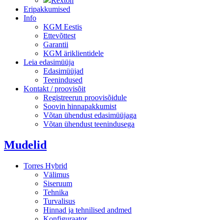
Rexton
Eripakkumised
Info
KGM Eestis
Ettevõttest
Garantii
KGM äriklientidele
Leia edasimüüja
Edasimüüjad
Teenindused
Kontakt / proovisõit
Registreerun proovisõidule
Soovin hinnapakkumist
Võtan ühendust edasimüüjaga
Võtan ühendust teenindusega
Mudelid
Torres Hybrid
Välimus
Siseruum
Tehnika
Turvalisus
Hinnad ja tehnilised andmed
Konfiguraator