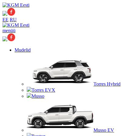
EE
RU
menüü
Mudelid
Torres Hybrid
Torres EVX
Musso
Musso EV