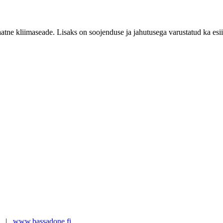
tne kliimaseade. Lisaks on soojenduse ja jahutusega varustatud ka esi
t |
www.bassadone.fi