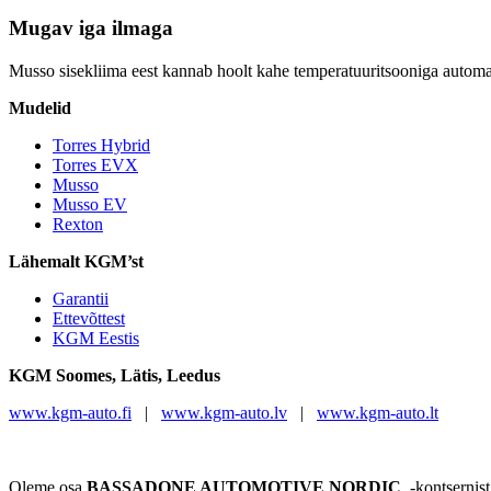
Mugav iga ilmaga
Musso sisekliima eest kannab hoolt kahe temperatuuritsooniga automaa
Mudelid
Torres Hybrid
Torres EVX
Musso
Musso EV
Rexton
Lähemalt KGM’st
Garantii
Ettevõttest
KGM Eestis
KGM
Soomes, Lätis, Leedus
www.kgm-auto.fi
|
www.kgm-auto.lv
|
www.kgm-auto.lt
Oleme osa
BASSADONE AUTOMOTIVE NORDIC
-kontsernis