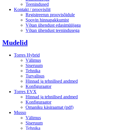
Teenindused
Kontakt / proovisõit
Registreerun proovisõidule
Soovin hinnapakkumist
Võtan ühendust edasimüüjaga
Võtan ühendust teenindusega
Mudelid
Torres Hybrid
Välimus
Siseruum
Tehnika
Turvalisus
Hinnad ja tehnilised andmed
Konfiguraator
Torres EVX
Hinnad ja tehnilised andmed
Konfiguraator
Omaniku käsiraamat (pdf)
Musso
Välimus
Siseruum
Tehnika