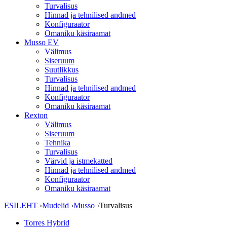
Turvalisus
Hinnad ja tehnilised andmed
Konfiguraator
Omaniku käsiraamat
Musso EV
Välimus
Siseruum
Suutlikkus
Turvalisus
Hinnad ja tehnilised andmed
Konfiguraator
Omaniku käsiraamat
Rexton
Välimus
Siseruum
Tehnika
Turvalisus
Värvid ja istmekatted
Hinnad ja tehnilised andmed
Konfiguraator
Omaniku käsiraamat
ESILEHT
›
Mudelid
›
Musso
›
Turvalisus
Torres Hybrid