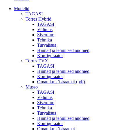
Mudelid
TAGASI
Torres Hybrid
TAGASI
Välimus
Siseruum
Tehnika
Turvalisus
Hinnad ja tehnilised andmed
Konfiguraator
Torres EVX
TAGASI
Hinnad ja tehnilised andmed
Konfiguraator
Omaniku käsiraamat (pdf)
Musso
TAGASI
Välimus
Siseruum
Tehnika
Turvalisus
Hinnad ja tehnilised andmed
Konfiguraator
Omaniku käsiraamat