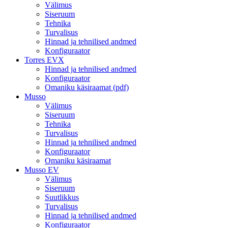
Välimus
Siseruum
Tehnika
Turvalisus
Hinnad ja tehnilised andmed
Konfiguraator
Torres EVX
Hinnad ja tehnilised andmed
Konfiguraator
Omaniku käsiraamat (pdf)
Musso
Välimus
Siseruum
Tehnika
Turvalisus
Hinnad ja tehnilised andmed
Konfiguraator
Omaniku käsiraamat
Musso EV
Välimus
Siseruum
Suutlikkus
Turvalisus
Hinnad ja tehnilised andmed
Konfiguraator