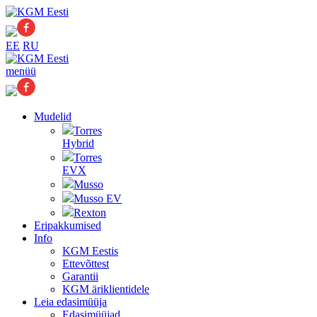
EE
RU
menüü
Mudelid
Torres
Hybrid
Torres
EVX
Musso
Musso EV
Rexton
Eripakkumised
Info
KGM Eestis
Ettevõttest
Garantii
KGM äriklientidele
Leia edasimüüja
Edasimüüjad