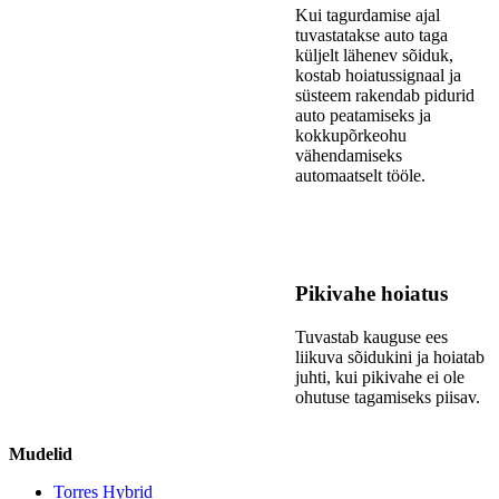
Kui tagurdamise ajal
tuvastatakse auto taga
küljelt lähenev sõiduk,
kostab hoiatussignaal ja
süsteem rakendab pidurid
auto peatamiseks ja
kokkupõrkeohu
vähendamiseks
automaatselt tööle.
Pikivahe hoiatus
Tuvastab kauguse ees
liikuva sõidukini ja hoiatab
juhti, kui pikivahe ei ole
ohutuse tagamiseks piisav.
Mudelid
Torres Hybrid