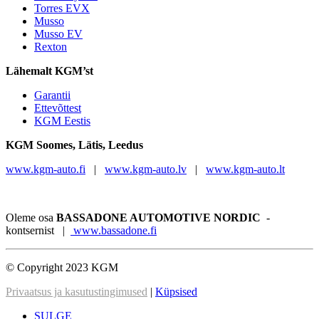
Torres EVX
Musso
Musso EV
Rexton
Lähemalt KGM’st
Garantii
Ettevõttest
KGM Eestis
KGM
Soomes, Lätis, Leedus
www.kgm-auto.fi
|
www.kgm-auto.lv
|
www.kgm-auto.lt
Oleme osa
BASSADONE AUTOMOTIVE NORDIC
-
kontsernist |
www.bassadone.fi
© Copyright 2023 KGM
Privaatsus ja kasutustingimused
|
Küpsised
SULGE