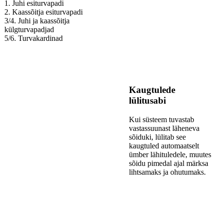
1. Juhi esiturvapadi
2. Kaassõitja esiturvapadi
3/4. Juhi ja kaassõitja
külgturvapadjad
5/6. Turvakardinad
Kaugtulede
lülitusabi
Kui süsteem tuvastab
vastassuunast läheneva
sõiduki, lülitab see
kaugtuled automaatselt
ümber lähituledele, muutes
sõidu pimedal ajal märksa
lihtsamaks ja ohutumaks.