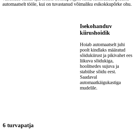
automaatselt tööle, kui on tuvastanud võimaliku esikokkupõrke ohu.
Isekohanduv
kiirushoidik
Hoiab automaatselt juhi
poolt kindlaks määratud
sõidukiirust ja pikivahet ees
liikuva sõidukiga,
hoolitsedes sujuva ja
stabiilse sõidu eest.
Saadaval
automaatkäigukastiga
mudelile.
6 turvapatja