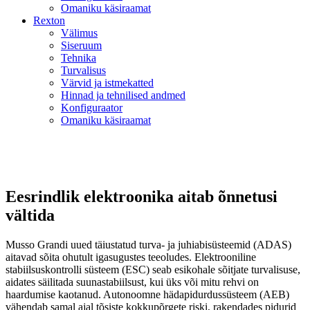
Omaniku käsiraamat
Rexton
Välimus
Siseruum
Tehnika
Turvalisus
Värvid ja istmekatted
Hinnad ja tehnilised andmed
Konfiguraator
Omaniku käsiraamat
Eesrindlik elektroonika aitab õnnetusi
vältida
Musso Grandi uued täiustatud turva- ja juhiabisüsteemid (ADAS)
aitavad sõita ohutult igasugustes teeoludes. Elektrooniline
stabiilsuskontrolli süsteem (ESC) seab esikohale sõitjate turvalisuse,
aidates säilitada suunastabiilsust, kui üks või mitu rehvi on
haardumise kaotanud. Autonoomne hädapidurdussüsteem (AEB)
vähendab samal ajal tõsiste kokkupõrgete riski, rakendades pidurid