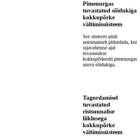
Pimenurgas
tuvastatud sõidukiga
kokkupõrke
vältimissüsteem
See süsteem aitab
automaatselt pidurdada, kui
rajavahetuse ajal
tuvastatakse
kokkupõrkeoht pimenurgas
asuva sõidukiga.
Tagurdamisel
tuvastatud
ristsuunalise
liiklusega
kokkupõrke
vältimissüsteem