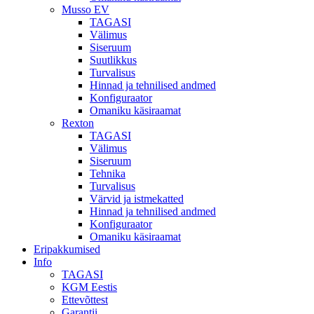
Musso EV
TAGASI
Välimus
Siseruum
Suutlikkus
Turvalisus
Hinnad ja tehnilised andmed
Konfiguraator
Omaniku käsiraamat
Rexton
TAGASI
Välimus
Siseruum
Tehnika
Turvalisus
Värvid ja istmekatted
Hinnad ja tehnilised andmed
Konfiguraator
Omaniku käsiraamat
Eripakkumised
Info
TAGASI
KGM Eestis
Ettevõttest
Garantii