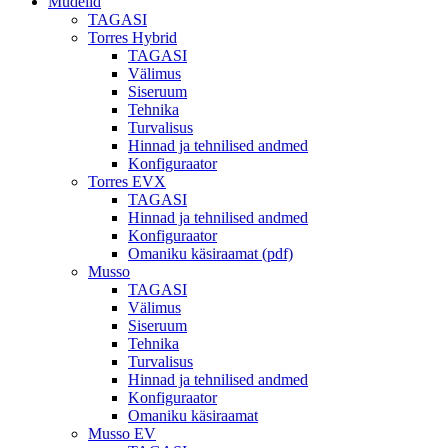
Mudelid
TAGASI
Torres Hybrid
TAGASI
Välimus
Siseruum
Tehnika
Turvalisus
Hinnad ja tehnilised andmed
Konfiguraator
Torres EVX
TAGASI
Hinnad ja tehnilised andmed
Konfiguraator
Omaniku käsiraamat (pdf)
Musso
TAGASI
Välimus
Siseruum
Tehnika
Turvalisus
Hinnad ja tehnilised andmed
Konfiguraator
Omaniku käsiraamat
Musso EV