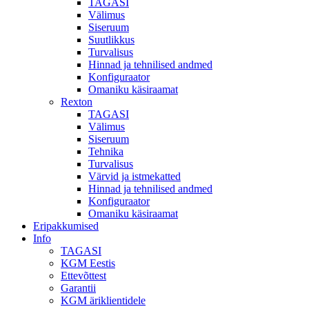
TAGASI
Välimus
Siseruum
Suutlikkus
Turvalisus
Hinnad ja tehnilised andmed
Konfiguraator
Omaniku käsiraamat
Rexton
TAGASI
Välimus
Siseruum
Tehnika
Turvalisus
Värvid ja istmekatted
Hinnad ja tehnilised andmed
Konfiguraator
Omaniku käsiraamat
Eripakkumised
Info
TAGASI
KGM Eestis
Ettevõttest
Garantii
KGM äriklientidele