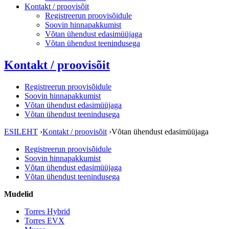
Kontakt / proovisõit
Registreerun proovisõidule
Soovin hinnapakkumist
Võtan ühendust edasimüüjaga
Võtan ühendust teenindusega
Kontakt / proovisõit
Registreerun proovisõidule
Soovin hinnapakkumist
Võtan ühendust edasimüüjaga
Võtan ühendust teenindusega
ESILEHT
›
Kontakt / proovisõit
›
Võtan ühendust edasimüüjaga
Registreerun proovisõidule
Soovin hinnapakkumist
Võtan ühendust edasimüüjaga
Võtan ühendust teenindusega
Mudelid
Torres Hybrid
Torres EVX