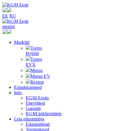
EE
RU
menüü
Mudelid
Torres
Hybrid
Torres
EVX
Musso
Musso EV
Rexton
Eripakkumised
Info
KGM Eestis
Ettevõttest
Garantii
KGM äriklientidele
Leia edasimüüja
Edasimüüjad
Teenindused