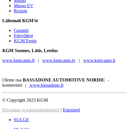
Musso
Musso EV
Rexton
Lähemalt KGM’st
Garantii
Ettevõttest
KGM Eestis
KGM
Soomes, Lätis, Leedus
www.kgm-auto.fi
|
www.kgm-auto.lv
|
www.kgm-auto.lt
Oleme osa
BASSADONE AUTOMOTIVE NORDIC
-
kontsernist |
www.bassadone.fi
© Copyright 2023 KGM
Privaatsus ja kasutustingimused
|
Küpsised
SULGE