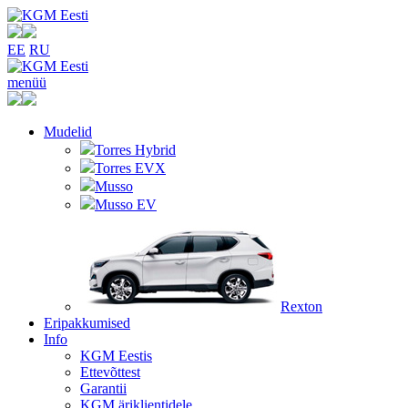
EE
RU
menüü
Mudelid
Torres Hybrid
Torres EVX
Musso
Musso EV
Rexton
Eripakkumised
Info
KGM Eestis
Ettevõttest
Garantii
KGM äriklientidele