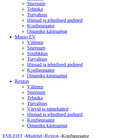
Siseruum
Tehnika
Turvalisus
Hinnad ja tehnilised andmed
Konfiguraator
Omaniku käsiraamat
Musso EV
Välimus
Siseruum
Suutlikkus
Turvalisus
Hinnad ja tehnilised andmed
Konfiguraator
Omaniku käsiraamat
Rexton
Välimus
Siseruum
Tehnika
Turvalisus
Värvid ja istmekatted
Hinnad ja tehnilised andmed
Konfiguraator
Omaniku käsiraamat
ESILEHT
›
Mudelid
›
Rexton
›
Konfiguraator