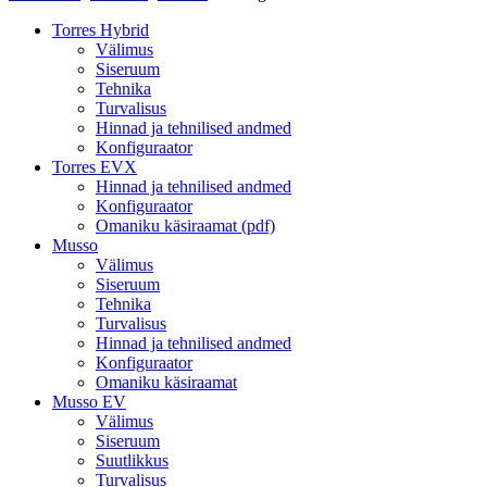
Torres Hybrid
Välimus
Siseruum
Tehnika
Turvalisus
Hinnad ja tehnilised andmed
Konfiguraator
Torres EVX
Hinnad ja tehnilised andmed
Konfiguraator
Omaniku käsiraamat (pdf)
Musso
Välimus
Siseruum
Tehnika
Turvalisus
Hinnad ja tehnilised andmed
Konfiguraator
Omaniku käsiraamat
Musso EV
Välimus
Siseruum
Suutlikkus
Turvalisus