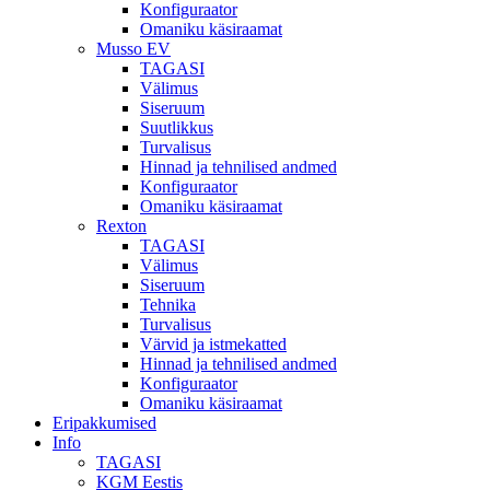
Konfiguraator
Omaniku käsiraamat
Musso EV
TAGASI
Välimus
Siseruum
Suutlikkus
Turvalisus
Hinnad ja tehnilised andmed
Konfiguraator
Omaniku käsiraamat
Rexton
TAGASI
Välimus
Siseruum
Tehnika
Turvalisus
Värvid ja istmekatted
Hinnad ja tehnilised andmed
Konfiguraator
Omaniku käsiraamat
Eripakkumised
Info
TAGASI
KGM Eestis