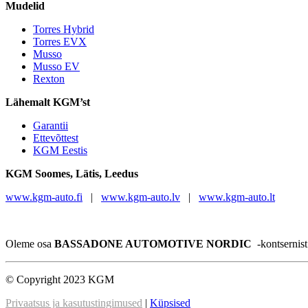
Mudelid
Torres Hybrid
Torres EVX
Musso
Musso EV
Rexton
Lähemalt KGM’st
Garantii
Ettevõttest
KGM Eestis
KGM
Soomes, Lätis, Leedus
www.kgm-auto.fi
|
www.kgm-auto.lv
|
www.kgm-auto.lt
Oleme osa
BASSADONE AUTOMOTIVE NORDIC
-kontsernis
© Copyright 2023 KGM
Privaatsus ja kasutustingimused
|
Küpsised