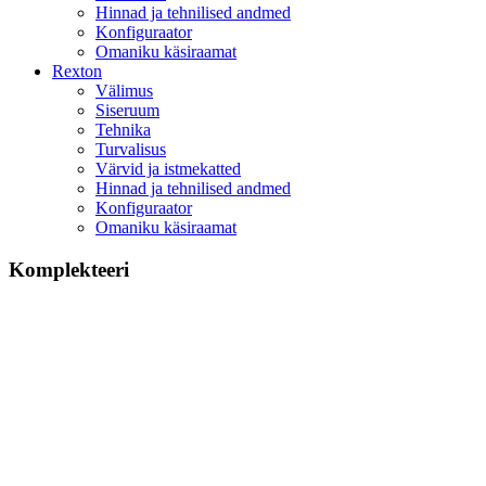
Hinnad ja tehnilised andmed
Konfiguraator
Omaniku käsiraamat
Rexton
Välimus
Siseruum
Tehnika
Turvalisus
Värvid ja istmekatted
Hinnad ja tehnilised andmed
Konfiguraator
Omaniku käsiraamat
Komplekteeri