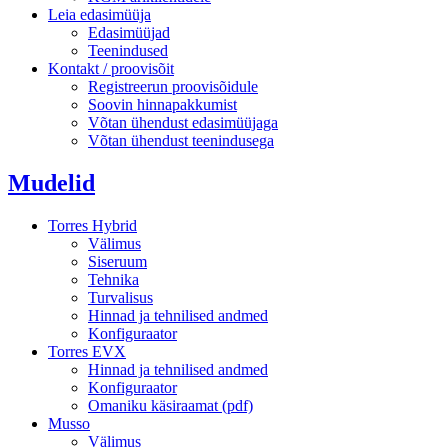
Leia edasimüüja
Edasimüüjad
Teenindused
Kontakt / proovisõit
Registreerun proovisõidule
Soovin hinnapakkumist
Võtan ühendust edasimüüjaga
Võtan ühendust teenindusega
Mudelid
Torres Hybrid
Välimus
Siseruum
Tehnika
Turvalisus
Hinnad ja tehnilised andmed
Konfiguraator
Torres EVX
Hinnad ja tehnilised andmed
Konfiguraator
Omaniku käsiraamat (pdf)
Musso
Välimus