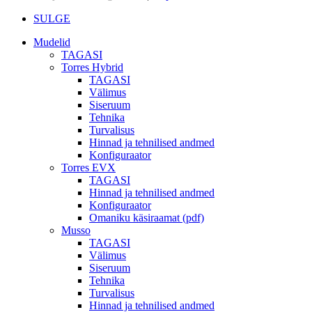
SULGE
Mudelid
TAGASI
Torres Hybrid
TAGASI
Välimus
Siseruum
Tehnika
Turvalisus
Hinnad ja tehnilised andmed
Konfiguraator
Torres EVX
TAGASI
Hinnad ja tehnilised andmed
Konfiguraator
Omaniku käsiraamat (pdf)
Musso
TAGASI
Välimus
Siseruum
Tehnika
Turvalisus
Hinnad ja tehnilised andmed