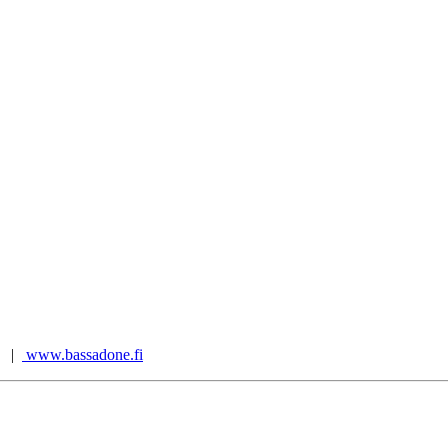
t |
www.bassadone.fi