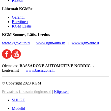
Rexton
Lähemalt KGM’st
Garantii
Ettevõttest
KGM Eestis
KGM
Soomes, Lätis, Leedus
www.kgm-auto.fi
|
www.kgm-auto.lv
|
www.kgm-auto.lt
Oleme osa
BASSADONE AUTOMOTIVE NORDIC
-
kontsernist |
www.bassadone.fi
© Copyright 2023 KGM
Privaatsus ja kasutustingimused
|
Küpsised
SULGE
Mudelid