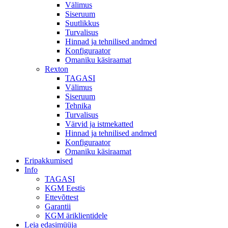
Välimus
Siseruum
Suutlikkus
Turvalisus
Hinnad ja tehnilised andmed
Konfiguraator
Omaniku käsiraamat
Rexton
TAGASI
Välimus
Siseruum
Tehnika
Turvalisus
Värvid ja istmekatted
Hinnad ja tehnilised andmed
Konfiguraator
Omaniku käsiraamat
Eripakkumised
Info
TAGASI
KGM Eestis
Ettevõttest
Garantii
KGM äriklientidele
Leia edasimüüja