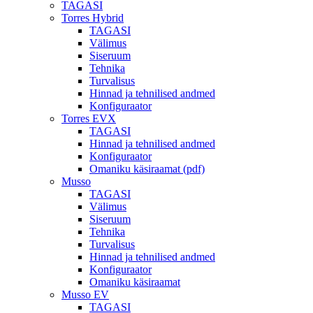
TAGASI
Torres Hybrid
TAGASI
Välimus
Siseruum
Tehnika
Turvalisus
Hinnad ja tehnilised andmed
Konfiguraator
Torres EVX
TAGASI
Hinnad ja tehnilised andmed
Konfiguraator
Omaniku käsiraamat (pdf)
Musso
TAGASI
Välimus
Siseruum
Tehnika
Turvalisus
Hinnad ja tehnilised andmed
Konfiguraator
Omaniku käsiraamat
Musso EV
TAGASI