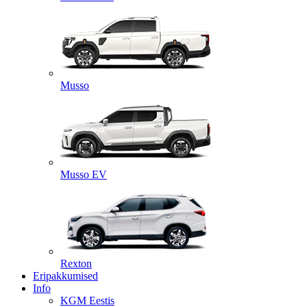
Musso
Musso EV
Rexton
Eripakkumised
Info
KGM Eestis