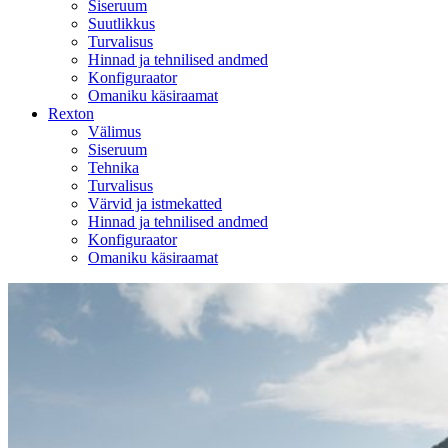
Siseruum
Suutlikkus
Turvalisus
Hinnad ja tehnilised andmed
Konfiguraator
Omaniku käsiraamat
Rexton
Välimus
Siseruum
Tehnika
Turvalisus
Värvid ja istmekatted
Hinnad ja tehnilised andmed
Konfiguraator
Omaniku käsiraamat