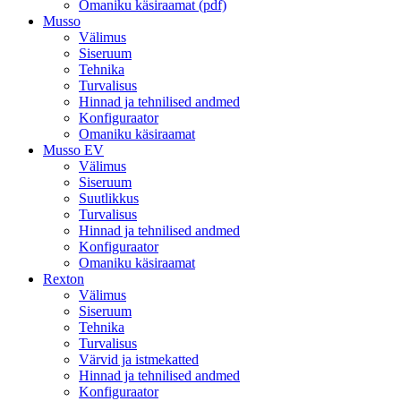
Omaniku käsiraamat (pdf)
Musso
Välimus
Siseruum
Tehnika
Turvalisus
Hinnad ja tehnilised andmed
Konfiguraator
Omaniku käsiraamat
Musso EV
Välimus
Siseruum
Suutlikkus
Turvalisus
Hinnad ja tehnilised andmed
Konfiguraator
Omaniku käsiraamat
Rexton
Välimus
Siseruum
Tehnika
Turvalisus
Värvid ja istmekatted
Hinnad ja tehnilised andmed
Konfiguraator