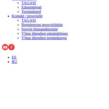
TAGASI
Edasimüüjad
Teenindused
Kontakt / proovisõit
TAGASI
Registreerun proovisõidule
Soovin hinnapakkumist
Võtan ühendust edasimüüjaga
Võtan ühendust teenindusega
EE
RU