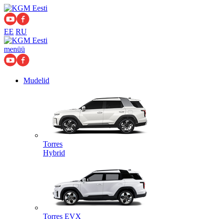
EE
RU
menüü
Mudelid
Torres
Hybrid
Torres EVX