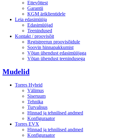
Ettevõttest
Garantii
KGM äriklientidele
Leia edasimüüja
Edasimüüjad
Teenindused
Kontakt / proovisõit
Registreerun proovisõidule
Soovin hinnapakkumist
Võtan ühendust edasimüüjaga
Võtan ühendust teenindusega
Mudelid
Torres Hybrid
Välimus
Siseruum
Tehnika
Turvalisus
Hinnad ja tehnilised andmed
Konfiguraator
Torres EVX
Hinnad ja tehnilised andmed
Konfiguraator