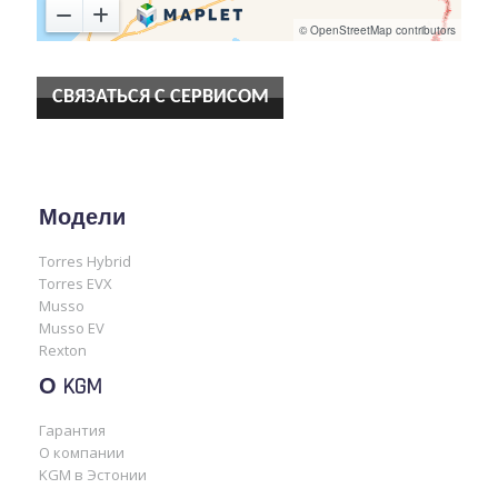
СВЯЗАТЬСЯ С СЕРВИСОМ
Модели
Torres Hybrid
Torres EVX
Musso
Musso EV
Rexton
О KGM
Гарантия
О компании
KGM в Эстонии